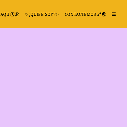
AQUÍ🗓️🤗
✨¿QUIÉN SOY?✨
CONTACTEMOS 🔗🌏