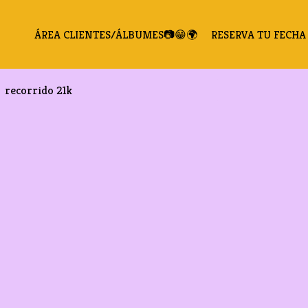
ÁREA CLIENTES/ÁLBUMES📷😁🌍
RESERVA TU FECHA 
recorrido 21k