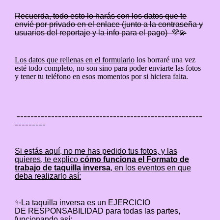
Recuerda, todo esto lo harás con los datos que te
envié por privado en el enlace (junto a la contraseña y
usuarios del reportaje y la info para el pago)
💜💫
Los datos que rellenas en el formulario
los borraré una vez
esté todo completo, no son sino para poder enviarte las fotos
y tener tu teléfono en esos momentos por si hiciera falta.
------------------------------------------------------
---------
Si estás aquí, no me has pedido tus fotos, y las
quieres, te explico
cómo funciona el Formato de
trabajo de taquilla inversa
, en los eventos en que
deba realizarlo así:
✨La taquilla inversa es un
EJERCICIO
DE RESPONSABILIDAD
para todas las partes,
funcionando así: