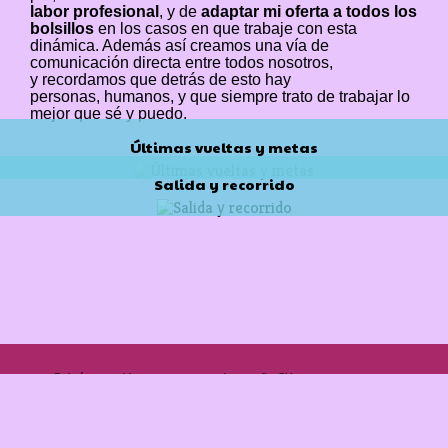
labor profesional
, y de
adaptar
mi oferta a todos los
bolsillos
en los casos en que trabaje con esta
dinámica. Además así creamos una
vía de
comunicación directa
entre todos nosotros,
y
recordamos que detrás de esto hay
personas, humanos, y que siempre trato de trabajar l
o
mejor que sé y
puedo.
Últimas vueltas y metas
Salida y recorrido
Galería protegida contra capturas de pantalla: Si haces una captura se
bloqueará el acceso.
Pandora Eyes Studio by Renos y Medusas. Inspiremos
Aviso legal
-
Política de cookies
-
Política de privacidad
-
Condiciones de venta