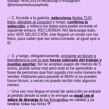
trabajo: 609135214 whatssap o Instagram:
@renosymedusasphoto
✅ 2. Accede a la galería,
selecciona
(todas TUS
fotos, dándole al corazón
) y luego,
confirma la
selección
, y rellena los datos para poder enviarte el
siguiente enlace. RECUERDA: NO descargar todo,
sino VER SELECCIÓN.
(me llegará un email con las
fotos, para saber que las seleccionaste, al igual que a
ti)
✅ 3. y luego, obligatoriamente,
envíame un bizum o
transferencia con lo que
hayas valorado del trabajo y
puedas aportar
.
No se aceptan pagos de menos de 5
euros, puede sonar mal pero esto lo he aprendido a
base de personas que han jugado con esta manera de
vender. Háblame para pasarte el IBAN si no puedes
hacer bizum, a veces no puedo recibir más algunos
meses.
✅
Una vez nos llegue el email de selección yo entraré
aré un
email con el
al pedido desde la web y te envi
enlace de descarga
de las fotografías
en calidad, y ya
tendrás todas tus fotos 💜