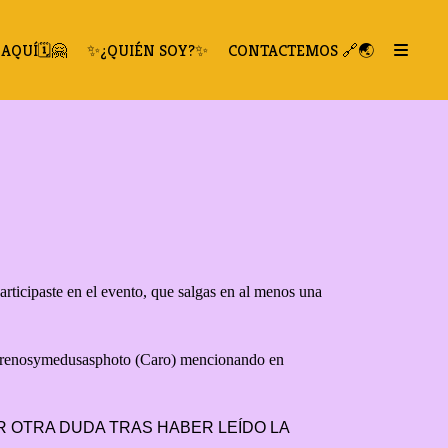
AQUÍ🗓️🤗
✨¿QUIÉN SOY?✨
CONTACTEMOS 🔗🌏
rticipaste en el evento, que salgas en al menos una
a, @renosymedusasphoto (Caro) mencionando en
ER OTRA DUDA TRAS HABER LEÍDO LA