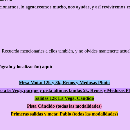
ncionarnos, lo agradecemos mucho, nos ayudas, y así reviviremos
e. Recuerda mencionarles a ellos también, y no olvides mantenerte actu
ógrafo y localización) aquí:
Mesa Mota: 12k y 8k, Renos y Medusas Photo
o a la Vega, parque y pista últimas tandas 5k. Renos y Medusas P
Salidas 12k La Vega, Cándido
Pista Cándido (todas las modalidades)
Primeras salidas y meta: Pablo (todas las modalidades)