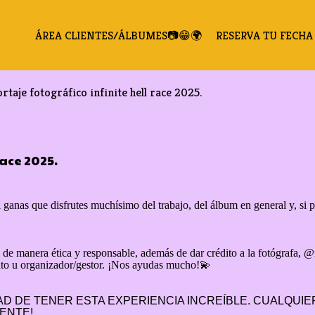
ÁREA CLIENTES/ÁLBUMES📷😁🌍
RESERVA TU FECHA 
rtaje fotográfico infinite hell race 2025.
Race 2025.
nas que disfrutes muchísimo del trabajo, del álbum en general y, si pa
o de manera ética y responsable, además de dar crédito a la fotógraf
ento u organizador/gestor. ¡Nos ayudas mucho!💫
DAD DE TENER ESTA EXPERIENCIA INCREÍBLE. CUALQUI
ENTE!