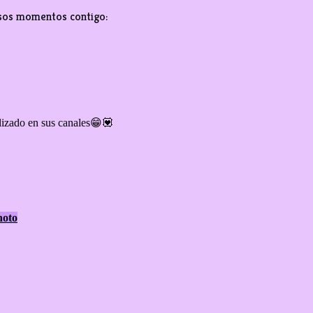
 esos momentos contigo:
alizado en sus canales😁💟
hoto